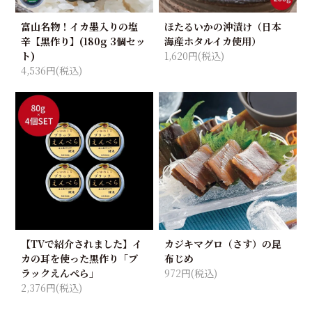
富山名物！イカ墨入りの塩
ほたるいかの沖漬け（日本
辛【黒作り】(180g 3個セッ
海産ホタルイカ使用）
ト)
1,620円(税込)
4,536円(税込)
【TVで紹介されました】イ
カジキマグロ（さす）の昆
カの耳を使った黒作り「ブ
布じめ
ラックえんぺら」
972円(税込)
2,376円(税込)