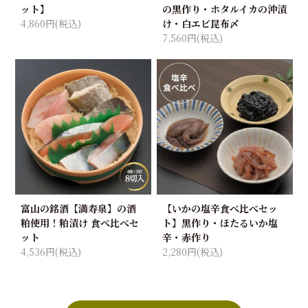
ット】
の黒作り・ホタルイカの沖漬
4,860円(税込)
け・白エビ昆布〆
7,560円(税込)
富山の銘酒【満寿泉】の酒
【いかの塩辛食べ比べセッ
粕使用！粕漬け 食べ比べセ
ト】黒作り・ほたるいか塩
ット
辛・赤作り
4,536円(税込)
2,280円(税込)