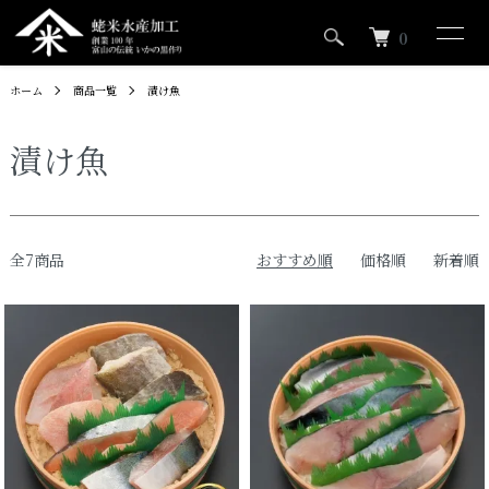
0
ホーム
商品一覧
漬け魚
漬け魚
全7商品
おすすめ順
価格順
新着順