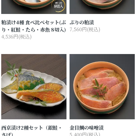
粕漬け4種 食べ比べセット(ぶ
ぶりの粕漬
り・紅鮭・たら・赤魚 8切入)
7,560円(税込)
4,536円(税込)
西京漬け2種セット（銀鮭・
金目鯛の味噌漬
さば）
5,400円(税込)