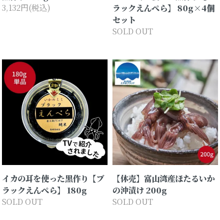
3,132円(税込)
ラックえんぺら】 80g×4個
セット
SOLD OUT
イカの耳を使った黒作り【ブ
【休売】富山湾産ほたるいか
ラックえんぺら】 180g
の沖漬け 200g
SOLD OUT
SOLD OUT