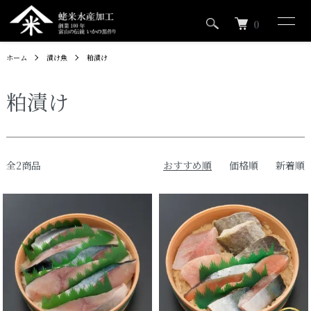
0
ホーム
漬け魚
粕漬け
粕漬け
全2商品
おすすめ順
価格順
新着順