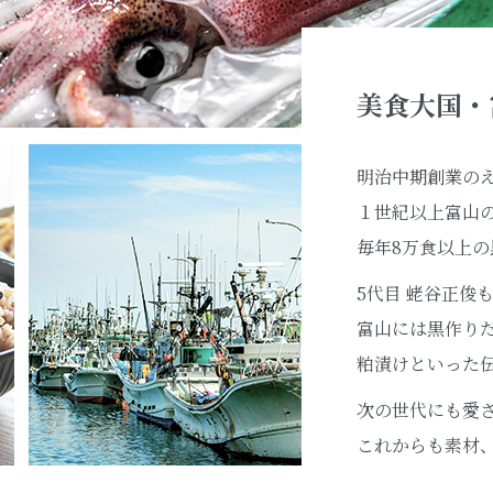
美食大国・
明治中期創業の
１世紀以上富山
毎年8万食以上
5代目 蛯谷正俊
富山には黒作り
粕漬けといった
次の世代にも愛
これからも素材