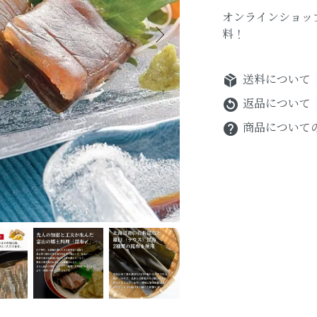
オンラインショップ
料！
package_2
送料について
返品について
replay_circle_filled
商品について
help