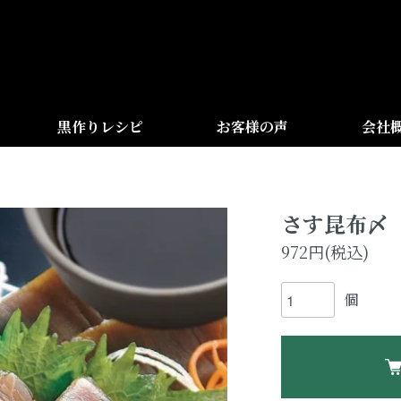
黒作りレシピ
お客様の声
会社
さす昆布〆
972円(税込)
個