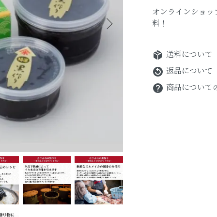
オンラインショップ
料！
package_2
送料について
返品について
replay_circle_filled
商品について
help